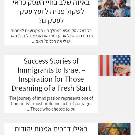
באיזה שלב בחיי העסק כדאי
רעיונות במסגרת תקציב ריאלי, ויאפשר לך להתאים מחדש את
לשקול פנייה ליועץ עסקי
התוכניות שלך לפי הצורך כדי להוזיל את העלויות. יש לקחת בחשבון את
עלות המקום, כמו גם ביטוח והשכרה. עלות המזון והמשקה היא שיקול
לעסקים?
נוסף. למרות שזה אולי נראה מטופש, עלות הפריטים הללו תשפיע על
כל בעל עסק מגיע במהלך חייו המקצועיים לצמתים
מספר האנשים שישתתפו באירוע.
שבהם הוא שואל את עצמו: האם אני מנהל נכון? האם
יש לי את הכלים? האם...
אם אתם מתכננים לקיים אירוע גדול עם פעילויות רבות ושונות, תזדקקו
לרשימת ביקורת מאורגנת היטב כדי לעקוב אחר הפרטים הרבים. זה
יכול גם לעזור להשתמש בתוכנת ניהול פרויקטים מקוונת כדי לעזור לך
Success Stories of
לייעל את התהליך. מעקב אחר משימות ומועדים שונים בגיליון אלקטרוני
Immigrants to Israel –
הוא שיטה שימושית נוספת.
Inspiration for Those
זיהוי קהל היעד הוא שלב מפתח נוסף בתהליך התכנון. הכרת קהל היעד
Dreaming of a Fresh Start
שלך תעזור לך לקבוע כיצד להתאים את האירוע שלך לתחומי העניין
והצרכים שלהם. יצירת תוכן מושך מבחינה ויזואלית תעזור למשתתפים
The journey of immigration represents one of
humanity's most profound acts of courage.
פוטנציאליים להתרגש מהאירוע. זה יכול להוביל לנוכחות מוגברת ולייצר
Those who choose to bu...
עניין מאנשים שאחרת לא היו משתתפים.
כיצד לבחור מתכנן אירועים?
באילו דרכים אמנות יהודית