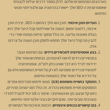
העדכונים המתמשכים שלהם. להלן מספר דרכים יעילות להבטיח
שאסטרטגיות ה-SEO שלך יישארו בהרמוניה עם אלגוריתמי מנועי
החיפוש:
העדיפו תוכן איכותי
: תוכן הוא מלך בתחום ה-SEO. יצירת תוכן
איכותי, רלוונטי ומושך העונה על שאילתות קהל היעד שלך היא
בעלת חשיבות עליונה. זה כולל מחקר מילות מפתח יסודי כדי
להבין מה קהל היעד שלך מחפש ולספק תוכן העונה על צרכים
אלה.
בצע אופטימיזציה למכשירים ניידים
: עם השימוש הגובר
במכשירים ניידים לגישה לאינטרנט, הבטחת שהאתר שלך
ידידותי לנייד היא דבר שאינו ניתן למו"מ. אופטימיזציה
למכשירים ניידים משפיעה לא רק על חוויית המשתמש אלא גם
על הדירוג של האתר שלך בתוצאות החיפוש.
התמקד בחוויית משתמש (UX)
: מנועי חיפוש מעדיפים אתרים
המספקים חוויית משתמש נהדרת. זה כולל זמני טעינה מהירים,
ניווט קל ועיצוב נקי ואינטואיטיבי. שיפור ה-UX יכול להוביל למדדי
מעורבות טובים יותר, שהם חיוביים בעיני אלגוריתמי החיפוש.
בנה קישורים נכנסים איכותיים
: הכמות והאיכות של הקישורים