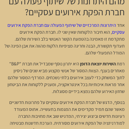
מהם היתרונות של שיתוף פעולה עם
חברת הפקת אירועים עסקיים?
אחד
היתרונות המרכזיים של שיתוף הפעולה עם חברת הפקת אירועים
עסקיים
, הוא חיבור הלקוחות שאין שני לו. חברת הפקת אירועים
מתקדמת זו מאמינה בהטמעת הקשר האנושי בלב השירות שלהם.
תעדוף תקשורת, הבנה וחריגה מציפיות הלקוח מהווה את אבן הפינה של
המודל התפעולי שלהם.
רמת
השירות יוצאת הדופן
היא יתרון נוסף שמבדיל את חברת "B&P"
מאחרים בענף. הצוות המסור של אנשי מקצוע מביא שנים של ניסיון
לתוך המשחק כדי לעצב אירועים בלתי נשכחים. המרדף המסור שלהם
אחר מראות איכותיות בכל אינטראקציה, ומעניק ללקוחות את הביטחון
שחזון האירוע שלהם נמצא בידיים מסוגלות.
בנוסף, הדגש של חברת הפקת אירועים עסקיים על פתרונות חדשניים
מאשר שהם תמיד מקדימים את המגמות בתעשייה. אתוס המעודד
רעיונות חדשים וביצוע יצירתי, המדגיש שוב את מחויבות החברה
למודרניזציה של הפקת אירועים מסורתית. הערכת חדשנות מבטיחה