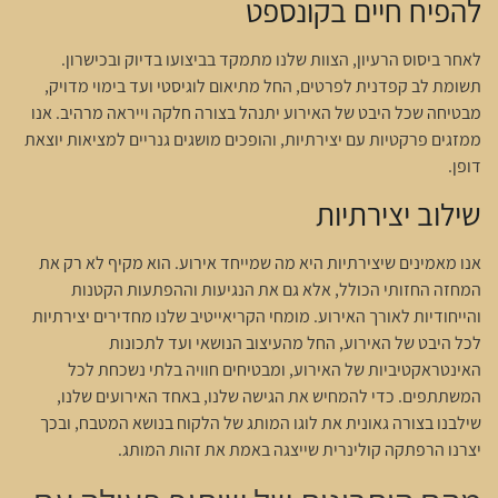
להפיח חיים בקונספט
לאחר ביסוס הרעיון, הצוות שלנו מתמקד בביצועו בדיוק ובכישרון.
תשומת לב קפדנית לפרטים, החל מתיאום לוגיסטי ועד בימוי מדויק,
מבטיחה שכל היבט של האירוע יתנהל בצורה חלקה וייראה מרהיב. אנו
ממזגים פרקטיות עם יצירתיות, והופכים מושגים גנריים למציאות יוצאת
דופן.
שילוב יצירתיות
אנו מאמינים שיצירתיות היא מה שמייחד אירוע. הוא מקיף לא רק את
המחזה החזותי הכולל, אלא גם את הנגיעות וההפתעות הקטנות
והייחודיות לאורך האירוע. מומחי הקריאייטיב שלנו מחדירים יצירתיות
לכל היבט של האירוע, החל מהעיצוב הנושאי ועד לתכונות
האינטראקטיביות של האירוע, ומבטיחים חוויה בלתי נשכחת לכל
המשתתפים. כדי להמחיש את הגישה שלנו, באחד האירועים שלנו,
שילבנו בצורה גאונית את לוגו המותג של הלקוח בנושא המטבח, ובכך
יצרנו הרפתקה קולינרית שייצגה באמת את זהות המותג.