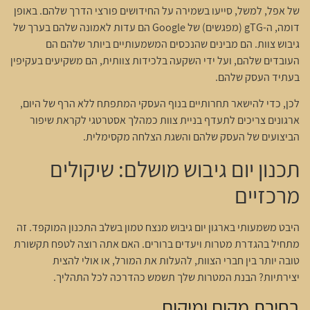
של אפל, למשל, סייעו בשמירה על החידושים פורצי הדרך שלהם. באופן
דומה, ה-gTG (מפגשים) של Google הם עדות לאמונה שלהם בערך של
גיבוש צוות. הם מבינים שהנכסים המשמעותיים ביותר שלהם הם
העובדים שלהם, ועל ידי השקעה בלכידות צוותית, הם משקיעים בעקיפין
בעתיד העסק שלהם.
לכן, כדי להישאר תחרותיים בנוף העסקי המתפתח ללא הרף של היום,
ארגונים צריכים לתעדף בניית צוות כמהלך אסטרטגי לקראת שיפור
הביצועים של העסק שלהם והשגת הצלחה מקסימלית.
תכנון יום גיבוש מושלם: שיקולים
מרכזיים
היבט משמעותי בארגון יום גיבוש מנצח טמון בשלב התכנון המוקפד. זה
מתחיל בהגדרת מטרות ויעדים ברורים. האם אתה רוצה לטפח תקשורת
טובה יותר בין חברי הצוות, להעלות את המורל, או אולי להצית
יצירתיות? הבנת המטרות שלך תשמש כהדרכה לכל התהליך.
בחירת מקום ומיקום