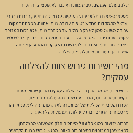
שלו. בעולם העסקים, גיבוש צוות הוא כבר לא אופציה. זה הכרח.
מסטארט-אפים בתל אביב ועד ענקיות טכנולוגיה בחיפה, חברות ברחבי
ישראל מתמקדות מחדש בטיפוח עבודת צוות ואחווה. המפתח למקום
עבודה משגשג טמון לא רק ביכולות של כל חבר צוות, אלא בכוח המלוכד
שקושר אותם יחד. הצטרפו אלינו בעודנו מתעמקים במדריך אולטימטיבי
כיצד ליצור יום גיבוש צוות בלתי נשכח, נשק קסם המניע הן צמיחה
אישית והן מעורבות צוות לקראת הצלחה.
מהי חשיבות גיבוש צוות להצלחה
עסקית?
גיבוש צוות משמש כאבן פינה להצלחה עסקית מכיוון שהוא מטפח
תקשורת טובה יותר, מגביר את שיתוף הפעולה ומגביר את
הפרודוקטיביות הכוללת של הצוות. זה לא רק מונח ניהולי אופנתי; זהו
מרכיב חיוני התורם רבות ליעילות התפעולית של הארגון.
חברות ידועות כמו אפל וגוגל מייחסות חלק משמעותי מהצלחתן
למאמציהן המרוכזים בטיפוח רוח הצוות. מפגשי גיבוש הצוות הקבועים